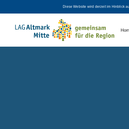
Skip
Skip
Diese Website wird derzeit im Hinblick a
links
to
primary
navigation
Ho
Skip
to
content