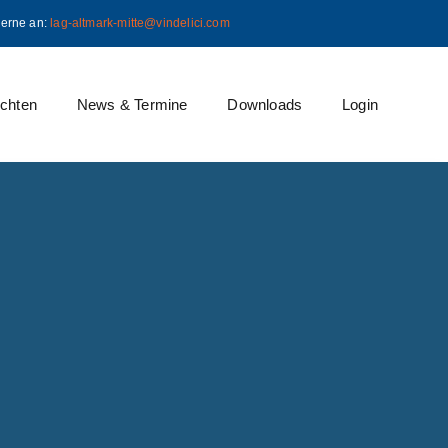
gerne an:
lag-altmark-mitte@vindelici.com
ichten
News & Termine
Downloads
Login