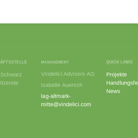
HÄFTSSTELLE
QUICK LINKS
MANAGEMENT
Vindelici Advisors AG
 Schwarz
Projekte
itzende
Handlungsfe
Isabelle Auersch
News
lag-altmark-
mitte@vindelici.com