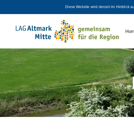
Skip
Skip
Diese Website wird derzeit im Hinblick a
links
to
primary
navigation
Ho
Skip
to
content