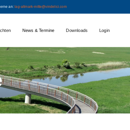
gerne an:
lag-altmark-mitte@vindelici.com
ichten
News & Termine
Downloads
Login
e