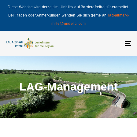
Skip
Skip
Diese Website wird derzeit im Hinblick auf Barrierefreiheit überarbeitet.
links
to
Bei Fragen oder Anmerkungen wenden Sie sich gerne an:
lag-altmark-
primary
mitte@vindelici.com
navigation
Skip
to
To
content
na
LAG-Management