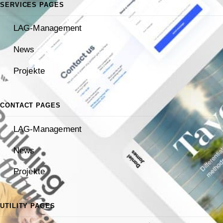
SERVICES PAGES
LAG-Management
News
Projekte
CONTACT PAGES
LAG-Management
News
Projekte
UTILITY PAGES